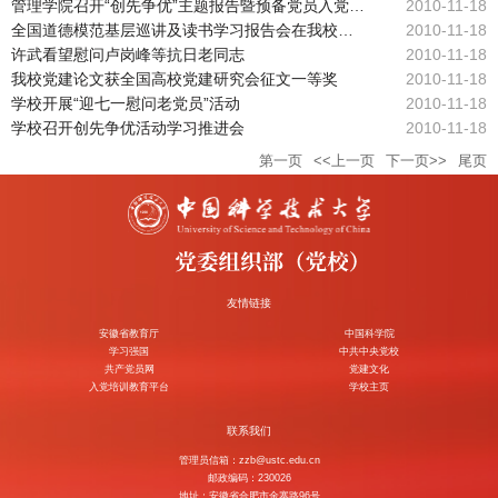
管理学院召开“创先争优”主题报告暨预备党员入党宣誓会
2010-11-18
全国道德模范基层巡讲及读书学习报告会在我校举行
2010-11-18
许武看望慰问卢岗峰等抗日老同志
2010-11-18
我校党建论文获全国高校党建研究会征文一等奖
2010-11-18
学校开展“迎七一慰问老党员”活动
2010-11-18
学校召开创先争优活动学习推进会
2010-11-18
第一页
<<上一页
下一页>>
尾页
友情链接
安徽省教育厅
中国科学院
学习强国
中共中央党校
共产党员网
党建文化
入党培训教育平台
学校主页
联系我们
管理员信箱：zzb@ustc.edu.cn
邮政编码：230026
地址：安徽省合肥市金寨路96号