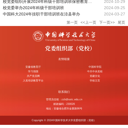
校党委组织开展2024年科级干部培训班保密教育专题学习
2024-10-29
校党委举办2024年科级干部培训班
2024-09-25
中国科大2024年挂职干部培训班在泾县举办
2024-03-27
第一页
<<上一页
下一页>>
尾页
友情链接
安徽省教育厅
中国科学院
学习强国
中共中央党校
共产党员网
党建文化
入党培训教育平台
学校主页
联系我们
管理员信箱：zzb@ustc.edu.cn
邮政编码：230026
地址：安徽省合肥市金寨路96号
Copyright © 2024中国科学技术大学党委组织部（党校）